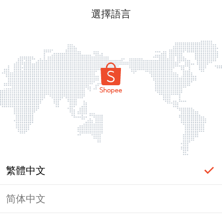
選擇語言
繁體中文
简体中文
頁面無法顯示