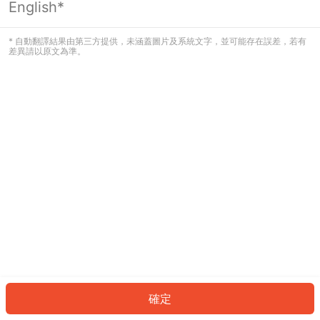
English*
發生錯誤！請登入並再試一次或回到主
頁。
* 自動翻譯結果由第三方提供，未涵蓋圖片及系統文字，並可能存在誤差，若有
差異請以原文為準。
登入
返回首頁
確定
ID: 4206da8b36f-841e-4fce-9efd-23e848c65611