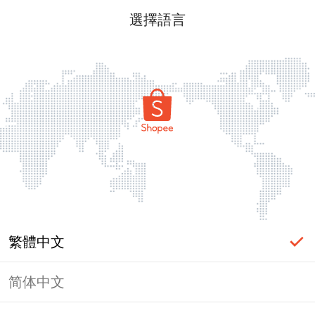
選擇語言
繁體中文
简体中文
頁面無法顯示