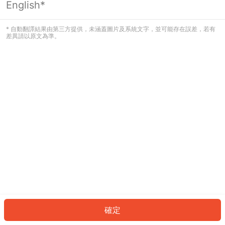
English*
發生錯誤！請登入並再試一次或回到主
頁。
* 自動翻譯結果由第三方提供，未涵蓋圖片及系統文字，並可能存在誤差，若有
差異請以原文為準。
登入
返回首頁
確定
ID: 83697b750d2-ef01-4de4-a78b-f17cbfaaacf7