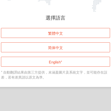
頁面無法顯示
選擇語言
發生錯誤！請登入並再試一次或回到主頁。
繁體中文
登入
简体中文
返回首頁
English*
* 自動翻譯結果由第三方提供，未涵蓋圖片及系統文字，並可能存在誤
差，若有差異請以原文為準。