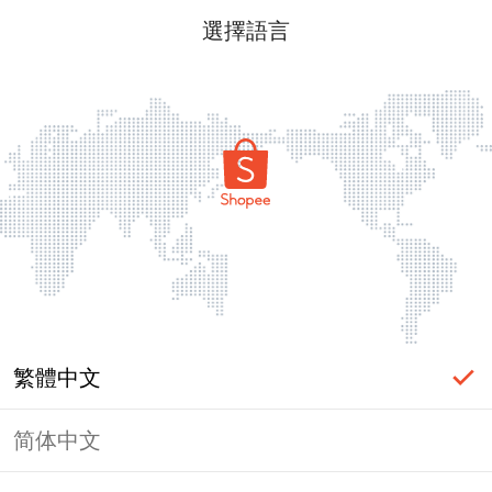
選擇語言
繁體中文
简体中文
頁面無法顯示