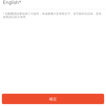
English*
發生錯誤！請登入並再試一次或回到主
頁。
* 自動翻譯結果由第三方提供，未涵蓋圖片及系統文字，並可能存在誤差，若有
差異請以原文為準。
登入
返回首頁
確定
ID: 42692231630-f3c2-4a30-9752-4ed2bdc6f8c9