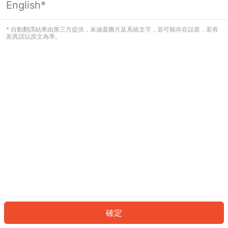
English*
發生錯誤！請登入並再試一次或回到主
頁。
* 自動翻譯結果由第三方提供，未涵蓋圖片及系統文字，並可能存在誤差，若有
差異請以原文為準。
登入
返回首頁
確定
ID: 562963d949c-10ed-46ab-a26d-35a025bf2625