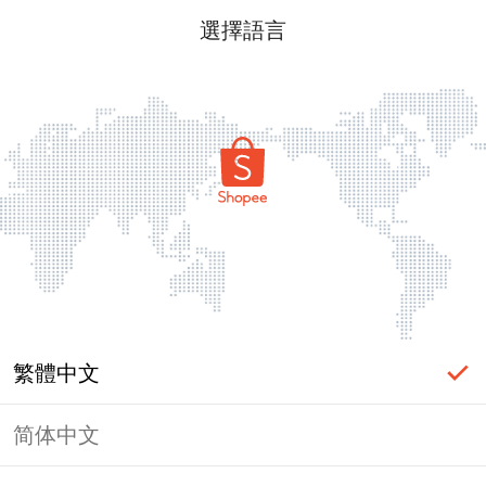
選擇語言
繁體中文
简体中文
頁面無法顯示