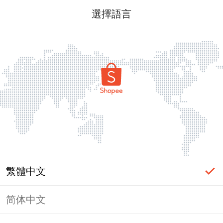
選擇語言
繁體中文
简体中文
頁面無法顯示