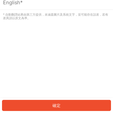
English*
發生錯誤！請登入並再試一次或回到主
頁。
* 自動翻譯結果由第三方提供，未涵蓋圖片及系統文字，並可能存在誤差，若有
差異請以原文為準。
登入
返回首頁
確定
ID: 390052d6327-1e4f-4455-b57b-86975eafa7d7