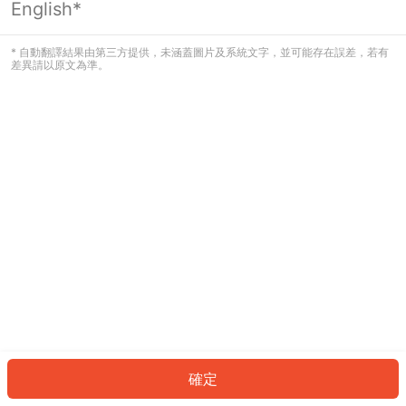
English*
發生錯誤！請登入並再試一次或回到主
頁。
* 自動翻譯結果由第三方提供，未涵蓋圖片及系統文字，並可能存在誤差，若有
差異請以原文為準。
登入
返回首頁
確定
ID: 309b2999e55-2f5a-425e-8a2f-5d8a4b2534cb