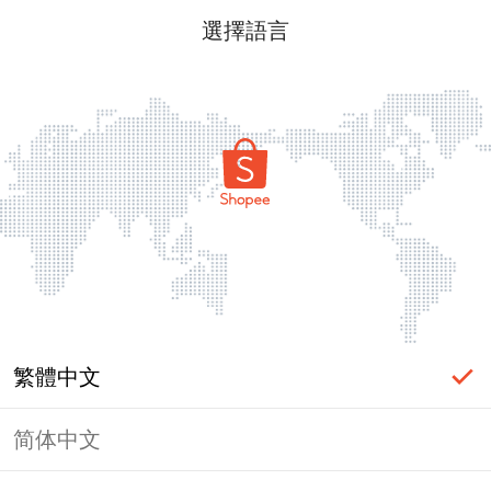
選擇語言
繁體中文
简体中文
頁面無法顯示