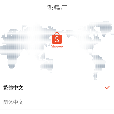
選擇語言
繁體中文
简体中文
頁面無法顯示