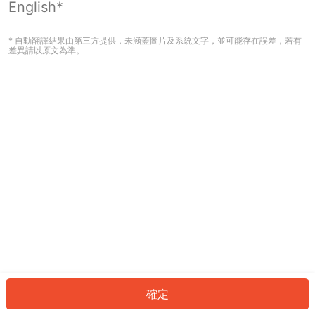
English*
發生錯誤！請登入並再試一次或回到主
頁。
* 自動翻譯結果由第三方提供，未涵蓋圖片及系統文字，並可能存在誤差，若有
差異請以原文為準。
登入
返回首頁
確定
ID: 578f9de488a-da05-45d7-a95a-094676f752df