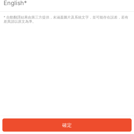
English*
發生錯誤！請登入並再試一次或回到主
頁。
* 自動翻譯結果由第三方提供，未涵蓋圖片及系統文字，並可能存在誤差，若有
差異請以原文為準。
登入
返回首頁
確定
ID: 22247465b25-3e7c-4c74-8f84-75fd17706ddd