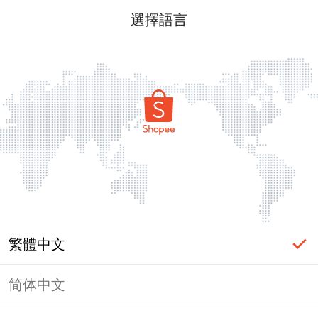
選擇語言
繁體中文
简体中文
頁面無法顯示