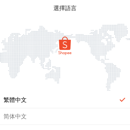
選擇語言
繁體中文
简体中文
頁面無法顯示