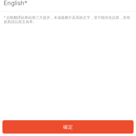
English*
發生錯誤！請登入並再試一次或回到主
頁。
* 自動翻譯結果由第三方提供，未涵蓋圖片及系統文字，並可能存在誤差，若有
差異請以原文為準。
登入
返回首頁
確定
ID: 7583398f44f-cfb5-4cc3-a031-6d1c1a7b6074