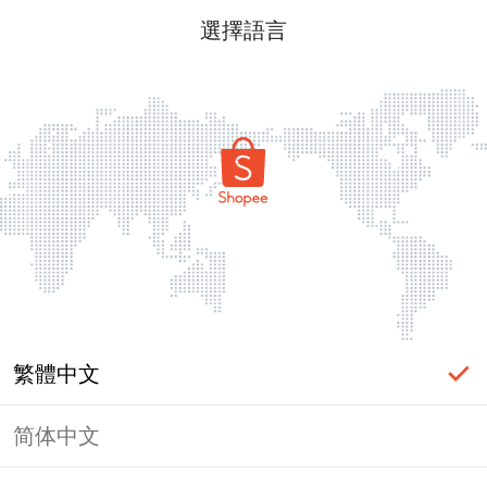
選擇語言
繁體中文
简体中文
頁面無法顯示