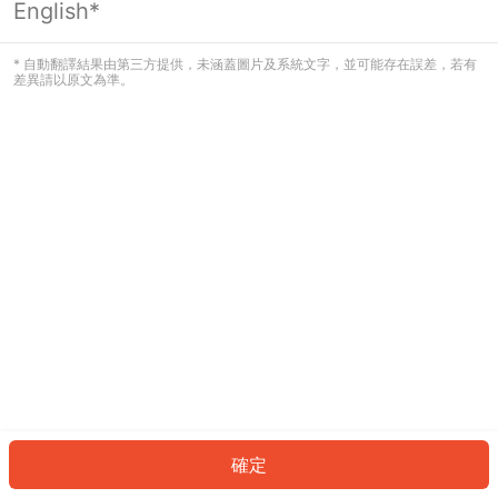
English*
發生錯誤！請登入並再試一次或回到主
頁。
* 自動翻譯結果由第三方提供，未涵蓋圖片及系統文字，並可能存在誤差，若有
差異請以原文為準。
登入
返回首頁
確定
ID: 769111eb2fd-72a0-4010-8d36-8d5e02bdbed5