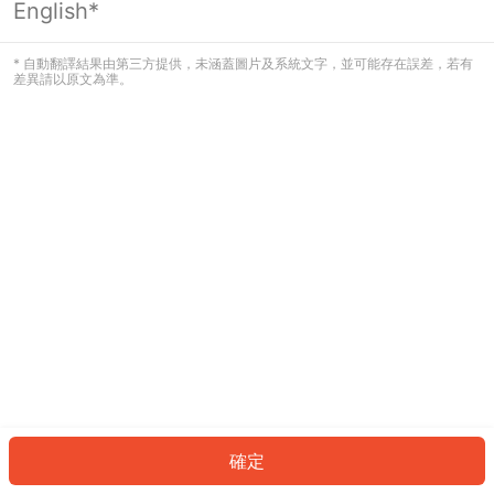
English*
發生錯誤！請登入並再試一次或回到主
頁。
* 自動翻譯結果由第三方提供，未涵蓋圖片及系統文字，並可能存在誤差，若有
差異請以原文為準。
登入
返回首頁
確定
ID: 837ae7987d0-e058-4a98-99db-1f2f15a92ad8