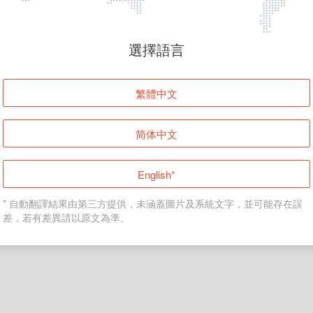
頁面無法顯示
選擇語言
發生錯誤！請登入並再試一次或回到主頁。
繁體中文
登入
简体中文
返回首頁
English*
* 自動翻譯結果由第三方提供，未涵蓋圖片及系統文字，並可能存在誤
差，若有差異請以原文為準。