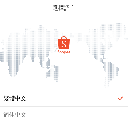
選擇語言
繁體中文
简体中文
頁面無法顯示