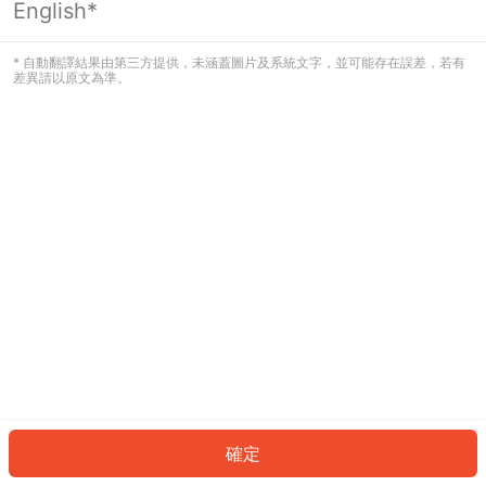
English*
發生錯誤！請登入並再試一次或回到主
頁。
* 自動翻譯結果由第三方提供，未涵蓋圖片及系統文字，並可能存在誤差，若有
差異請以原文為準。
登入
返回首頁
確定
ID: 1202c688c01-28db-45d6-86f1-32d17d1649ae