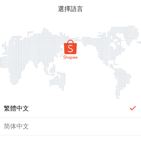
選擇語言
繁體中文
简体中文
頁面無法顯示