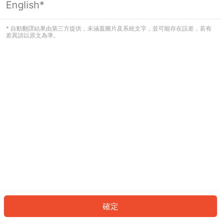
English*
發生錯誤！請登入並再試一次或回到主
頁。
* 自動翻譯結果由第三方提供，未涵蓋圖片及系統文字，並可能存在誤差，若有
差異請以原文為準。
登入
返回首頁
確定
ID: 770f65930ba-ed34-4691-9a4b-40527f7836ad