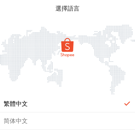
選擇語言
繁體中文
简体中文
頁面無法顯示