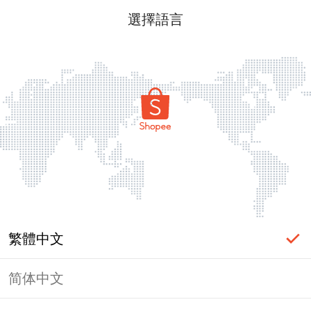
選擇語言
繁體中文
简体中文
頁面無法顯示