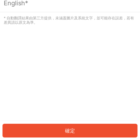
English*
發生錯誤！請登入並再試一次或回到主
頁。
* 自動翻譯結果由第三方提供，未涵蓋圖片及系統文字，並可能存在誤差，若有
差異請以原文為準。
登入
返回首頁
確定
ID: 8887ac30c75-f22a-4c21-80bd-e9cce7b46c3a