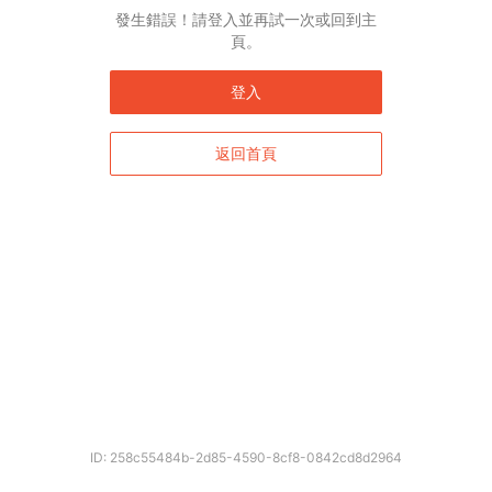
English*
發生錯誤！請登入並再試一次或回到主
頁。
* 自動翻譯結果由第三方提供，未涵蓋圖片及系統文字，並可能存在誤差，若有
差異請以原文為準。
登入
返回首頁
確定
ID: 258c55484b-2d85-4590-8cf8-0842cd8d2964