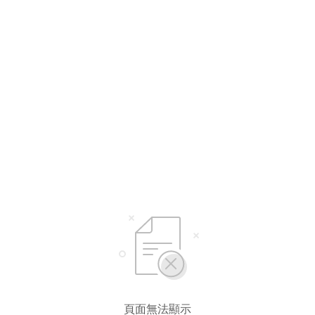
選擇語言
繁體中文
简体中文
頁面無法顯示