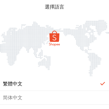
選擇語言
繁體中文
简体中文
頁面無法顯示