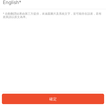
English*
發生錯誤！請登入並再試一次或回到主
頁。
* 自動翻譯結果由第三方提供，未涵蓋圖片及系統文字，並可能存在誤差，若有
差異請以原文為準。
登入
返回首頁
確定
ID: 7830490ea70-4db2-4c0d-8a51-c9f71e24bb0c