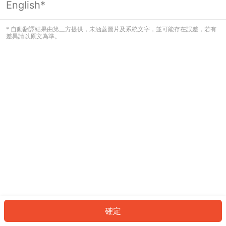
English*
發生錯誤！請登入並再試一次或回到主
頁。
* 自動翻譯結果由第三方提供，未涵蓋圖片及系統文字，並可能存在誤差，若有
差異請以原文為準。
登入
返回首頁
確定
ID: 1860f779ba8-ea9f-4655-88a0-a30d4252a664