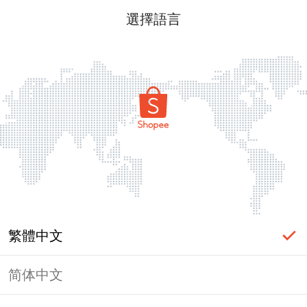
選擇語言
繁體中文
简体中文
頁面無法顯示