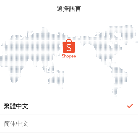
選擇語言
繁體中文
简体中文
頁面無法顯示