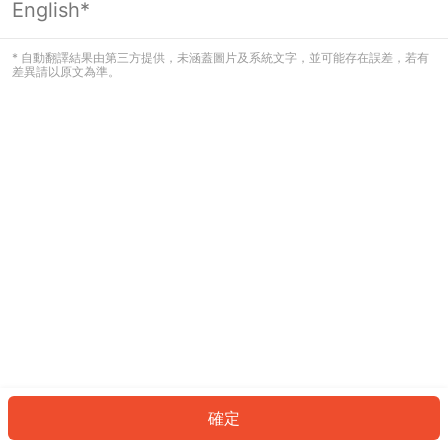
English*
發生錯誤！請登入並再試一次或回到主
頁。
* 自動翻譯結果由第三方提供，未涵蓋圖片及系統文字，並可能存在誤差，若有
差異請以原文為準。
登入
返回首頁
確定
ID: 242c6ea43a9-919a-4be7-9a97-1924a5d2c63c