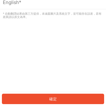
English*
發生錯誤！請登入並再試一次或回到主
頁。
* 自動翻譯結果由第三方提供，未涵蓋圖片及系統文字，並可能存在誤差，若有
差異請以原文為準。
登入
返回首頁
確定
ID: 680e0fb036c-7782-43a5-b741-95acd4f859c2