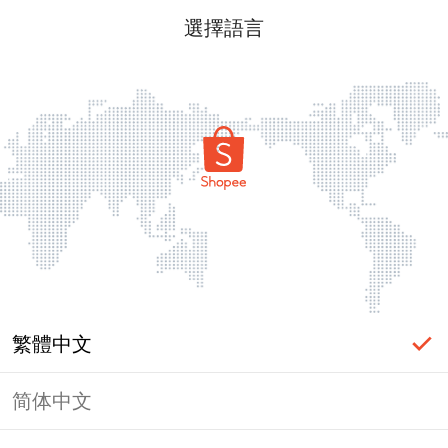
選擇語言
繁體中文
简体中文
頁面無法顯示