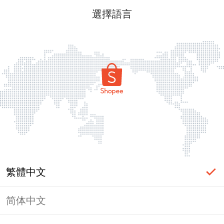
選擇語言
繁體中文
简体中文
頁面無法顯示