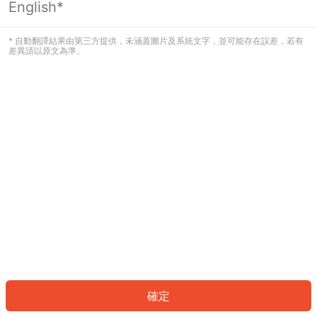
English*
發生錯誤！請登入並再試一次或回到主
頁。
* 自動翻譯結果由第三方提供，未涵蓋圖片及系統文字，並可能存在誤差，若有
差異請以原文為準。
登入
返回首頁
確定
ID: 101b7d615f8-94a3-4c7f-b68f-ce0a0a151b17