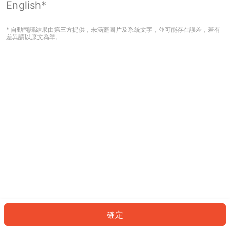
English*
發生錯誤！請登入並再試一次或回到主
頁。
* 自動翻譯結果由第三方提供，未涵蓋圖片及系統文字，並可能存在誤差，若有
差異請以原文為準。
登入
返回首頁
確定
ID: 9020c77e38-6576-4546-bec9-5f31ba330104