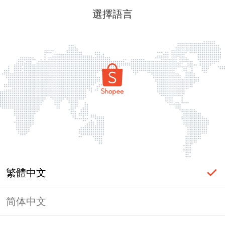
選擇語言
繁體中文
简体中文
頁面無法顯示