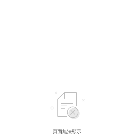
選擇語言
繁體中文
简体中文
頁面無法顯示