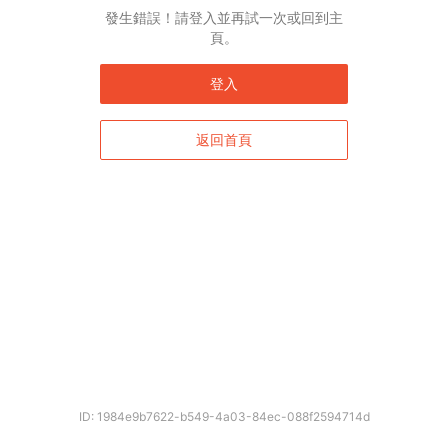
English*
發生錯誤！請登入並再試一次或回到主
頁。
* 自動翻譯結果由第三方提供，未涵蓋圖片及系統文字，並可能存在誤差，若有
差異請以原文為準。
登入
返回首頁
確定
ID: 1984e9b7622-b549-4a03-84ec-088f2594714d