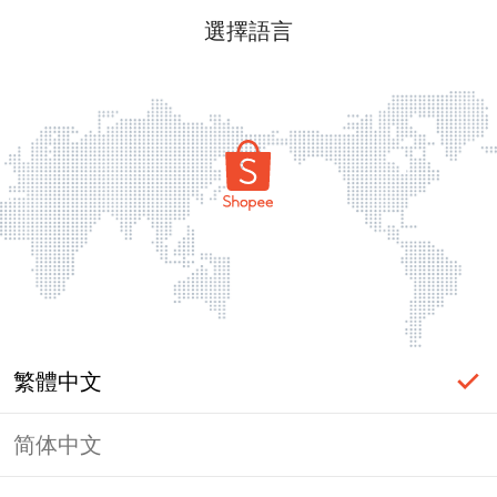
選擇語言
繁體中文
简体中文
頁面無法顯示