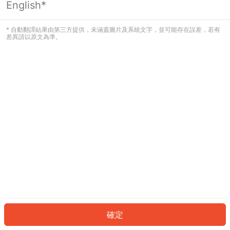
English*
發生錯誤！請登入並再試一次或回到主
頁。
* 自動翻譯結果由第三方提供，未涵蓋圖片及系統文字，並可能存在誤差，若有
差異請以原文為準。
登入
返回首頁
確定
ID: 5139585bff3-4373-4bc6-8259-73bcc445529a