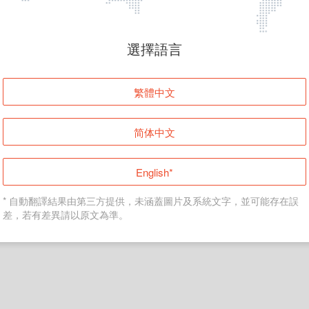
頁面無法顯示
選擇語言
發生錯誤！請登入並再試一次或回到主頁。
繁體中文
登入
简体中文
返回首頁
English*
* 自動翻譯結果由第三方提供，未涵蓋圖片及系統文字，並可能存在誤
差，若有差異請以原文為準。