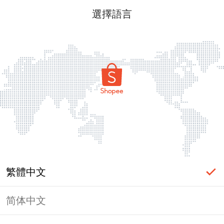
選擇語言
繁體中文
简体中文
頁面無法顯示