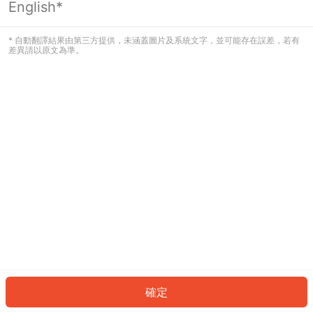
English*
發生錯誤！請登入並再試一次或回到主
頁。
* 自動翻譯結果由第三方提供，未涵蓋圖片及系統文字，並可能存在誤差，若有
差異請以原文為準。
登入
返回首頁
確定
ID: 773769231b2-c6c9-4db9-95a7-60380c21b51a