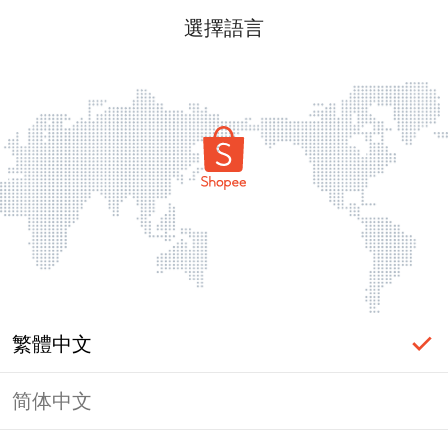
選擇語言
繁體中文
简体中文
頁面無法顯示