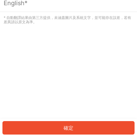
English*
發生錯誤！請登入並再試一次或回到主
頁。
* 自動翻譯結果由第三方提供，未涵蓋圖片及系統文字，並可能存在誤差，若有
差異請以原文為準。
登入
返回首頁
確定
ID: 1498b6c8241-a9b4-4c22-9550-f8d1b9bc2d18