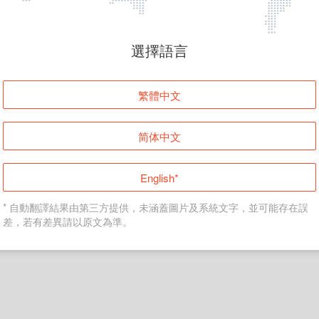
頁面無法顯示
選擇語言
發生錯誤！請登入並再試一次或回到主頁。
繁體中文
登入
简体中文
返回首頁
English*
* 自動翻譯結果由第三方提供，未涵蓋圖片及系統文字，並可能存在誤
差，若有差異請以原文為準。