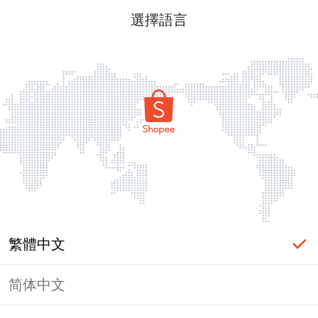
選擇語言
繁體中文
简体中文
頁面無法顯示