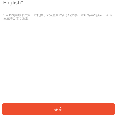
English*
發生錯誤！請登入並再試一次或回到主
頁。
* 自動翻譯結果由第三方提供，未涵蓋圖片及系統文字，並可能存在誤差，若有
差異請以原文為準。
登入
返回首頁
確定
ID: 3038bbd15b0-7623-459a-b1d8-bfefd85e7104