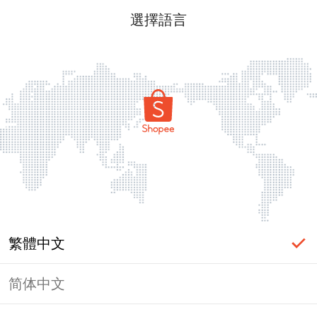
選擇語言
繁體中文
简体中文
頁面無法顯示