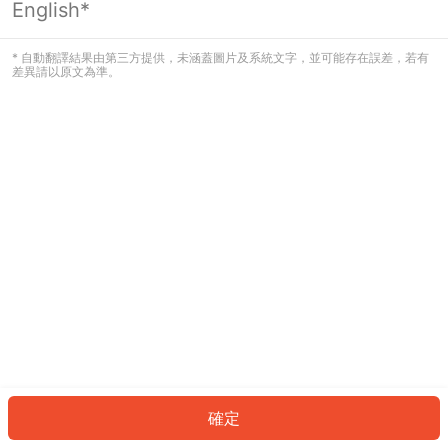
English*
發生錯誤！請登入並再試一次或回到主
頁。
* 自動翻譯結果由第三方提供，未涵蓋圖片及系統文字，並可能存在誤差，若有
差異請以原文為準。
登入
返回首頁
確定
ID: 404bab7d958-193d-4466-bea2-21a113ebc4fa