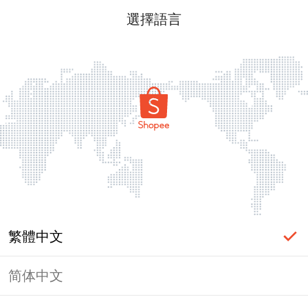
選擇語言
繁體中文
简体中文
頁面無法顯示