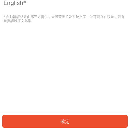
English*
發生錯誤！請登入並再試一次或回到主
頁。
* 自動翻譯結果由第三方提供，未涵蓋圖片及系統文字，並可能存在誤差，若有
差異請以原文為準。
登入
返回首頁
確定
ID: 456acf0229c-536c-4f0b-8e8f-42bd8bc5abfe