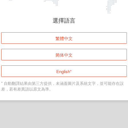
頁面無法顯示
選擇語言
發生錯誤！請登入並再試一次或回到主頁。
繁體中文
登入
简体中文
返回首頁
English*
* 自動翻譯結果由第三方提供，未涵蓋圖片及系統文字，並可能存在誤
差，若有差異請以原文為準。