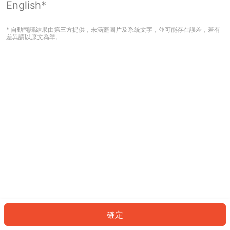
English*
發生錯誤！請登入並再試一次或回到主
頁。
* 自動翻譯結果由第三方提供，未涵蓋圖片及系統文字，並可能存在誤差，若有
差異請以原文為準。
登入
返回首頁
確定
ID: 118248a029c-7516-48a7-956f-28a3a35dc608