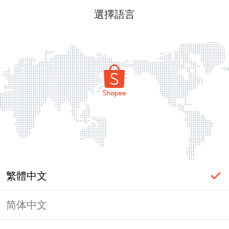
選擇語言
繁體中文
简体中文
頁面無法顯示