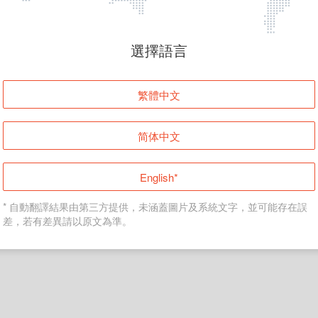
頁面無法顯示
選擇語言
發生錯誤！請登入並再試一次或回到主頁。
繁體中文
登入
简体中文
返回首頁
English*
* 自動翻譯結果由第三方提供，未涵蓋圖片及系統文字，並可能存在誤
差，若有差異請以原文為準。