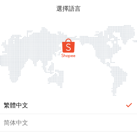
選擇語言
繁體中文
简体中文
頁面無法顯示