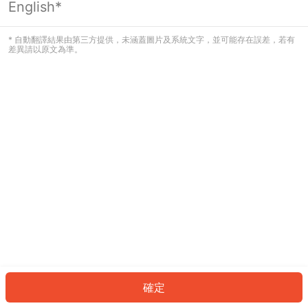
English*
發生錯誤！請登入並再試一次或回到主
頁。
* 自動翻譯結果由第三方提供，未涵蓋圖片及系統文字，並可能存在誤差，若有
差異請以原文為準。
登入
返回首頁
確定
ID: 321a3ee03fe-ef00-4ccf-83b1-1563d9169298