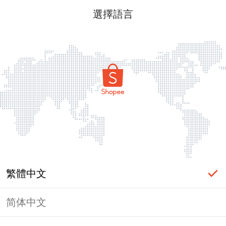
選擇語言
繁體中文
简体中文
頁面無法顯示