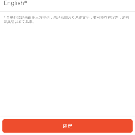
English*
發生錯誤！請登入並再試一次或回到主
頁。
* 自動翻譯結果由第三方提供，未涵蓋圖片及系統文字，並可能存在誤差，若有
差異請以原文為準。
登入
返回首頁
確定
ID: 87ce3fd928-d36e-4132-a10a-27543b3cb1a0