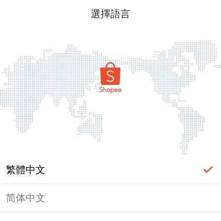
選擇語言
繁體中文
简体中文
頁面無法顯示