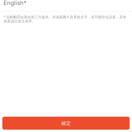
English*
發生錯誤！請登入並再試一次或回到主
頁。
* 自動翻譯結果由第三方提供，未涵蓋圖片及系統文字，並可能存在誤差，若有
差異請以原文為準。
登入
返回首頁
確定
ID: 200095972f5-8e5b-4b8f-a8fd-c220b3b3af7b