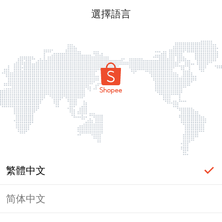
選擇語言
繁體中文
简体中文
頁面無法顯示