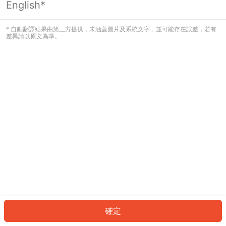
English*
發生錯誤！請登入並再試一次或回到主
頁。
* 自動翻譯結果由第三方提供，未涵蓋圖片及系統文字，並可能存在誤差，若有
差異請以原文為準。
登入
返回首頁
確定
ID: 2246f59a14f-e001-4de8-990b-0f198edac144