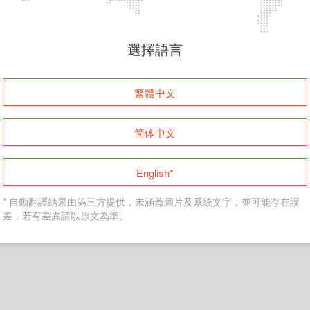
頁面無法顯示
選擇語言
發生錯誤！請登入並再試一次或回到主頁。
繁體中文
登入
简体中文
返回首頁
English*
* 自動翻譯結果由第三方提供，未涵蓋圖片及系統文字，並可能存在誤
差，若有差異請以原文為準。