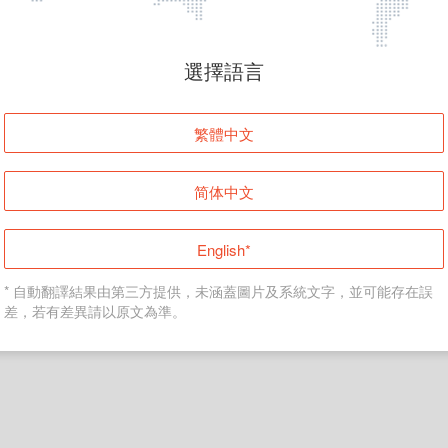
頁面無法顯示
選擇語言
發生錯誤！請登入並再試一次或回到主頁。
繁體中文
登入
简体中文
返回首頁
English*
* 自動翻譯結果由第三方提供，未涵蓋圖片及系統文字，並可能存在誤
差，若有差異請以原文為準。