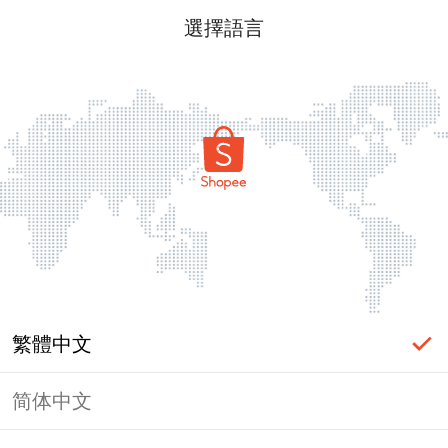
選擇語言
繁體中文
简体中文
頁面無法顯示