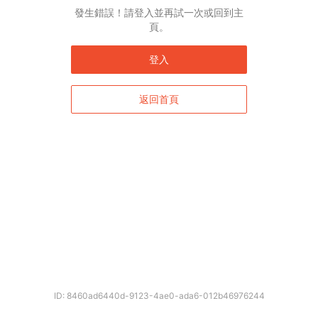
English*
發生錯誤！請登入並再試一次或回到主
頁。
* 自動翻譯結果由第三方提供，未涵蓋圖片及系統文字，並可能存在誤差，若有
差異請以原文為準。
登入
返回首頁
確定
ID: 8460ad6440d-9123-4ae0-ada6-012b46976244