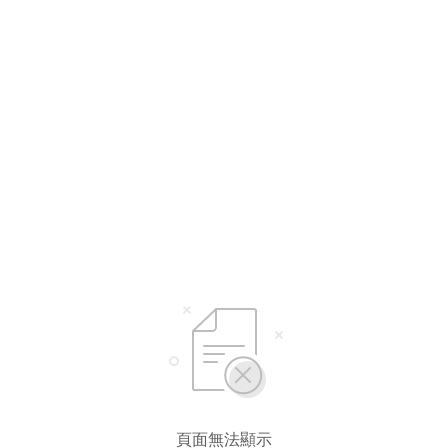
選擇語言
繁體中文
简体中文
頁面無法顯示