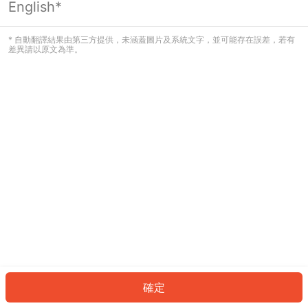
English*
發生錯誤！請登入並再試一次或回到主
頁。
* 自動翻譯結果由第三方提供，未涵蓋圖片及系統文字，並可能存在誤差，若有
差異請以原文為準。
登入
返回首頁
確定
ID: 20960424e1b-1329-4998-aff4-b7ce93c7386d