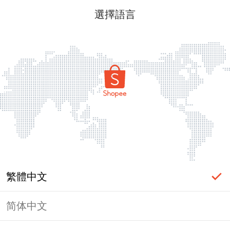
選擇語言
繁體中文
简体中文
頁面無法顯示