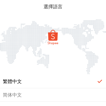
選擇語言
繁體中文
简体中文
頁面無法顯示