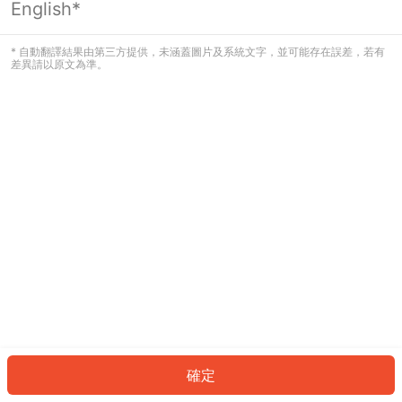
English*
發生錯誤！請登入並再試一次或回到主
頁。
* 自動翻譯結果由第三方提供，未涵蓋圖片及系統文字，並可能存在誤差，若有
差異請以原文為準。
登入
返回首頁
確定
ID: 9410fd9715d-7891-485c-ba97-bdcdec9aec31