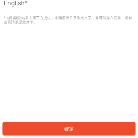
English*
發生錯誤！請登入並再試一次或回到主
頁。
* 自動翻譯結果由第三方提供，未涵蓋圖片及系統文字，並可能存在誤差，若有
差異請以原文為準。
登入
返回首頁
確定
ID: 786ce30135f-0540-435f-9444-f98e614fe856