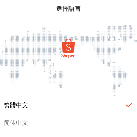
選擇語言
繁體中文
简体中文
頁面無法顯示