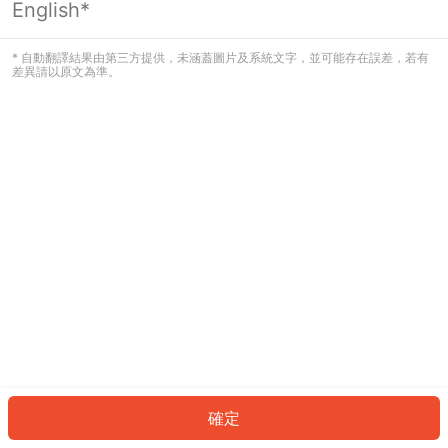
English*
發生錯誤！請登入並再試一次或回到主
頁。
* 自動翻譯結果由第三方提供，未涵蓋圖片及系統文字，並可能存在誤差，若有
差異請以原文為準。
登入
返回首頁
確定
ID: 286963de508-4404-45d2-89bd-b5af29ea8101