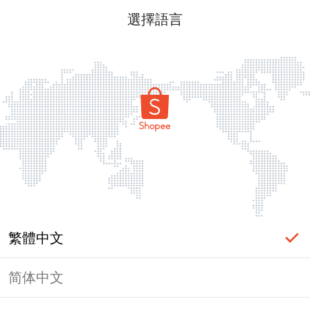
選擇語言
繁體中文
简体中文
頁面無法顯示