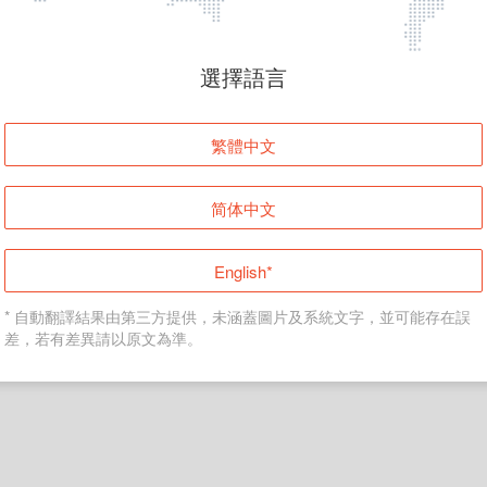
頁面無法顯示
選擇語言
發生錯誤！請登入並再試一次或回到主頁。
繁體中文
登入
简体中文
返回首頁
English*
* 自動翻譯結果由第三方提供，未涵蓋圖片及系統文字，並可能存在誤
差，若有差異請以原文為準。