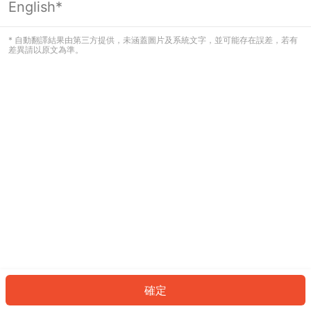
English*
發生錯誤！請登入並再試一次或回到主
頁。
* 自動翻譯結果由第三方提供，未涵蓋圖片及系統文字，並可能存在誤差，若有
差異請以原文為準。
登入
返回首頁
確定
ID: 3052c433812-647e-4d6c-a212-69dda749198f