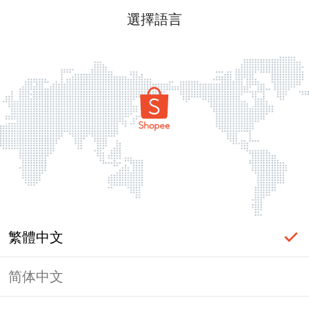
選擇語言
繁體中文
简体中文
頁面無法顯示